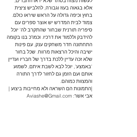
לעשות מצוה בסתר שלא יראו החברים, 
אלא בגאוה בעוז וגבורה, להלביש ציצית 
בחוץ וכיפה גדולה על הראש שיראו כולם.
צמוד לבית המדרש יש אוצר ספרים עם 
סיפריה תורנית שבחור שהתקרב לה' יוכל 
להידבק וללמוד את דרכיו. וכמו"כ בנו בקומה 
התחתונה חדר משחקים ענק, עם פינות 
ישיבה והיכל הרצאות מרווח. שכל בחור 
שלא זכה עדיין ללכת בדרך של חבריו ועדיין 
'באמצע', יוכל לבא לשבת איתם, לשמוע 
אותם ועם הזמן גם לחזור לדרך התורה 
והמצוות כמוהם.
|התמונות הם השראה ולא מחייבות ביצוע |
אבי אשר: Aviashe@Gmail.com