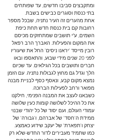
ומתקבצים סביבו חדשים, עד שפותחים 
בתי כנסת וסוגרים כבישים בשבת. 
אחת מהערים זה העיר נתניה, שבכל מספר 
רחובות קם בית כנסת חדש תחת כיפת 
השמים, ע"י תושבים שמתחזקים מכיסם 
את המקום והפעילות. האברך הרב רפאל 
רובין מייסד 'יראנו ניסים' החל את שיעוריו 
לפני 20 שנים מידי שבוע, והתאספו ובאו 
חברים ותושבים בכל הגילאים. עד שכיום 
הלך וגדל גם מחוץ לגבולות נתניה. עם הזמן 
נמצא מקום קבע, ונאסף כסף לבניית מבנה 
מפואר ורחב לפעילות הברוכה.
כשבאנו לעצב את המבנה הפנימי, חילקנו 
את כל ההיכל לשלושה קומות כעין שלושה 
עמודי העולם, ועם יסוד של כל יהודי שבנוי 
ממידת ה'חסד' של אברהם, ו'גבורה' של 
יצחק ו'תפארת' של יעקב שידוע כאמצע. 
כמו שתמיד מעבירים לדור החדש-שלא רק 