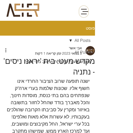
פוסט
All Posts
אבי אשר
All Posts
3 במאי 2023
זמן קריאה 1 דקות
מקדש מעט: בית 'יראנו ניסים'
מקדש מעט | הדמיות ועיצוב בתי כנסת
- נתניה
ישנה תופעה שרוב הציבור החרדי אינו 
חשוף אליו. שכונות שלמות בערי ארה"ק 
שנפתחים בהם בתי כנסת, מוסדות חינוך, 
והכל מאברך בודד שהחל לחזור בתשובה 
באיזור ומקרין על סביבתו הקרובה שהולכים 
בעקבותיו, לא עשרות אלא מאות ואלפים! 
בכל ערי ישראל, החל מקיבוצים ומושבים, 
ועד למרכז הארץ ממש, שמישהו מתקרב 